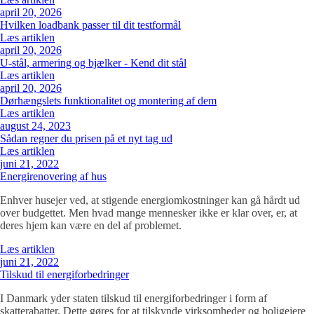
april 20, 2026
Hvilken loadbank passer til dit testformål
Læs artiklen
april 20, 2026
U-stål, armering og bjælker - Kend dit stål
Læs artiklen
april 20, 2026
Dørhængslets funktionalitet og montering af dem
Læs artiklen
august 24, 2023
Sådan regner du prisen på et nyt tag ud
Læs artiklen
juni 21, 2022
Energirenovering af hus
Enhver husejer ved, at stigende energiomkostninger kan gå hårdt ud
over budgettet. Men hvad mange mennesker ikke er klar over, er, at
deres hjem kan være en del af problemet.
Læs artiklen
juni 21, 2022
Tilskud til energiforbedringer
I Danmark yder staten tilskud til energiforbedringer i form af
skatterabatter. Dette gøres for at tilskynde virksomheder og boligejere