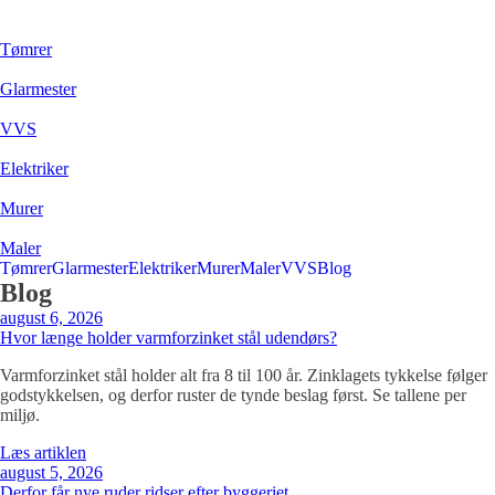
Tømrer
Glarmester
VVS
Elektriker
Murer
Maler
Tømrer
Glarmester
Elektriker
Murer
Maler
VVS
Blog
Blog
august 6, 2026
Hvor længe holder varmforzinket stål udendørs?
Varmforzinket stål holder alt fra 8 til 100 år. Zinklagets tykkelse følger
godstykkelsen, og derfor ruster de tynde beslag først. Se tallene per
miljø.
Læs artiklen
august 5, 2026
Derfor får nye ruder ridser efter byggeriet