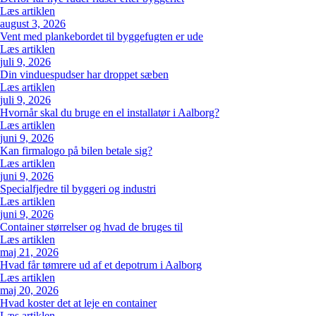
Læs artiklen
august 3, 2026
Vent med plankebordet til byggefugten er ude
Læs artiklen
juli 9, 2026
Din vinduespudser har droppet sæben
Læs artiklen
juli 9, 2026
Hvornår skal du bruge en el installatør i Aalborg?
Læs artiklen
juni 9, 2026
Kan firmalogo på bilen betale sig?
Læs artiklen
juni 9, 2026
Specialfjedre til byggeri og industri
Læs artiklen
juni 9, 2026
Container størrelser og hvad de bruges til
Læs artiklen
maj 21, 2026
Hvad får tømrere ud af et depotrum i Aalborg
Læs artiklen
maj 20, 2026
Hvad koster det at leje en container
Læs artiklen