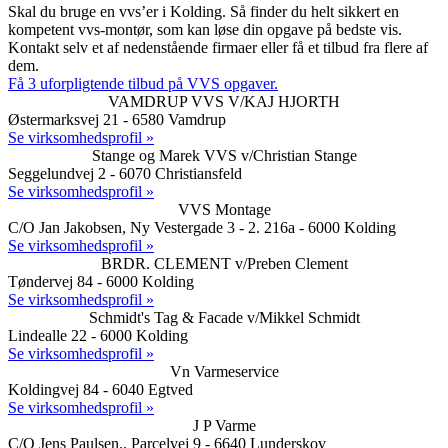
Skal du bruge en vvs’er i Kolding. Så finder du helt sikkert en
kompetent vvs-montør, som kan løse din opgave på bedste vis.
Kontakt selv et af nedenstående firmaer eller få et tilbud fra flere af
dem.
Få 3 uforpligtende tilbud på VVS opgaver.
VAMDRUP VVS V/KAJ HJORTH
Østermarksvej 21 - 6580 Vamdrup
Se virksomhedsprofil »
Stange og Marek VVS v/Christian Stange
Seggelundvej 2 - 6070 Christiansfeld
Se virksomhedsprofil »
VVS Montage
C/O Jan Jakobsen, Ny Vestergade 3 - 2. 216a - 6000 Kolding
Se virksomhedsprofil »
BRDR. CLEMENT v/Preben Clement
Tøndervej 84 - 6000 Kolding
Se virksomhedsprofil »
Schmidt's Tag & Facade v/Mikkel Schmidt
Lindealle 22 - 6000 Kolding
Se virksomhedsprofil »
Vn Varmeservice
Koldingvej 84 - 6040 Egtved
Se virksomhedsprofil »
J P Varme
C/O Jens Paulsen., Parcelvej 9 - 6640 Lunderskov