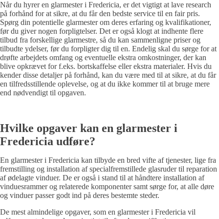
Når du hyrer en glarmester i Fredericia, er det vigtigt at lave research
på forhånd for at sikre, at du får den bedste service til en fair pris.
Spørg din potentielle glarmester om deres erfaring og kvalifikationer,
før du giver nogen forpligtelser. Det er også klogt at indhente flere
tilbud fra forskellige glarmestre, så du kan sammenligne priser og
tilbudte ydelser, før du forpligter dig til en. Endelig skal du sørge for at
drøfte arbejdets omfang og eventuelle ekstra omkostninger, der kan
blive opkrævet for f.eks. bortskaffelse eller ekstra materialer. Hvis du
kender disse detaljer på forhånd, kan du være med til at sikre, at du får
en tilfredsstillende oplevelse, og at du ikke kommer til at bruge mere
end nødvendigt til opgaven.
Hvilke opgaver kan en glarmester i
Fredericia udføre?
En glarmester i Fredericia kan tilbyde en bred vifte af tjenester, lige fra
fremstilling og installation af specialfremstillede glasruder til reparation
af ødelagte vinduer. De er også i stand til at håndtere installation af
vinduesrammer og relaterede komponenter samt sørge for, at alle døre
og vinduer passer godt ind på deres bestemte steder.
De mest almindelige opgaver, som en glarmester i Fredericia vil