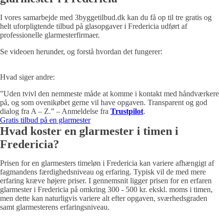
I vores samarbejde med 3byggetilbud.dk kan du få op til tre gratis og
helt uforpligtende tilbud på glasopgaver i Fredericia udført af
professionelle glarmesterfirmaer.
Se videoen herunder, og forstå hvordan det fungerer:
Hvad siger andre:
”Uden tvivl den nemmeste måde at komme i kontakt med håndværkere
på, og som ovenikøbet gerne vil have opgaven. Transparent og god
dialog fra A – Z.” – Anmeldelse fra
Trustpilot
.
Gratis tilbud på en glarmester
Hvad koster en glarmester i timen i
Fredericia?
Prisen for en glarmesters timeløn i Fredericia kan variere afhængigt af
fagmandens færdighedsniveau og erfaring. Typisk vil de med mere
erfaring kræve højere priser. I gennemsnit ligger prisen for en erfaren
glarmester i Fredericia på omkring 300 - 500 kr. ekskl. moms i timen,
men dette kan naturligvis variere alt efter opgaven, sværhedsgraden
samt glarmesterens erfaringsniveau.