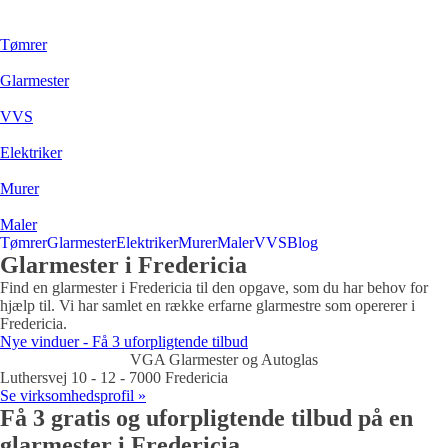
Tømrer
Glarmester
VVS
Elektriker
Murer
Maler
Tømrer
Glarmester
Elektriker
Murer
Maler
VVS
Blog
Glarmester i Fredericia
Find en glarmester i Fredericia til den opgave, som du har behov for
hjælp til. Vi har samlet en række erfarne glarmestre som opererer i
Fredericia.
Nye vinduer - Få 3 uforpligtende tilbud
VGA Glarmester og Autoglas
Luthersvej 10 - 12 - 7000 Fredericia
Se virksomhedsprofil »
Få 3 gratis og uforpligtende tilbud på en
glarmester i Fredericia