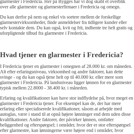
glarmester i Fredericia. Her på Bygges har vi dog skabt et overblik
over alle glarmestre og glarmesterfirmaer i Fredericia og omegn.
Du kan derfor på nem og enkel vis sortere mellem de forskellige
glarmestervirksomheder, finde anmeldelser fra tidligere kunder eller
selv kontakte dem. Du kan også, kvit og frit, indhente tre helt gratis og
uforpligtende tilbud fra glarmestre i Fredericia.
Hvad tjener en glarmester i Fredericia?
I Fredericia tjener en glarmester i omegnen af 28.000 kr. om måneden.
Alt efter erfaringsniveau, virksomhed og andre faktorer, kan dette
svinge - og du kan også tjene helt op til 40.000 kr. eller mere som
glarmester i Fredericia. På landsniveau ligger lønnen for en glarmester
typisk mellem 22.8000 - 38.400 kr. i måneden.
Erfaring og kvalifikationer kan have stor indflydelse på, hvor meget en
glarmester i Fredericia tjener. For eksempel kan de, der har mere
erfaring eller specialiserede kvalifikationer, såsom at arbejde med
autoglas, være i stand til at opnå højere lønninger end dem uden disse
kvalifikationer. Andre faktorer, der påvirker lønnen, omfatter
beliggenhed og efterspørgsel; i områder, hvor der er stor efterspørgsel
efter glarmestre, kan lønningerne være højere end i områder, hvor