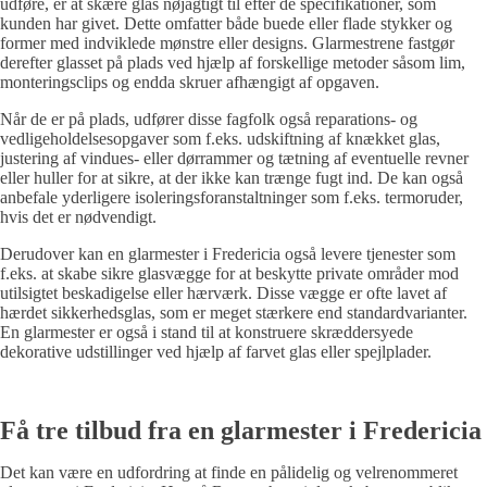
udføre, er at skære glas nøjagtigt til efter de specifikationer, som
kunden har givet. Dette omfatter både buede eller flade stykker og
former med indviklede mønstre eller designs. Glarmestrene fastgør
derefter glasset på plads ved hjælp af forskellige metoder såsom lim,
monteringsclips og endda skruer afhængigt af opgaven.
Når de er på plads, udfører disse fagfolk også reparations- og
vedligeholdelsesopgaver som f.eks. udskiftning af knækket glas,
justering af vindues- eller dørrammer og tætning af eventuelle revner
eller huller for at sikre, at der ikke kan trænge fugt ind. De kan også
anbefale yderligere isoleringsforanstaltninger som f.eks. termoruder,
hvis det er nødvendigt.
Derudover kan en glarmester i Fredericia også levere tjenester som
f.eks. at skabe sikre glasvægge for at beskytte private områder mod
utilsigtet beskadigelse eller hærværk. Disse vægge er ofte lavet af
hærdet sikkerhedsglas, som er meget stærkere end standardvarianter.
En glarmester er også i stand til at konstruere skræddersyede
dekorative udstillinger ved hjælp af farvet glas eller spejlplader.
Få tre tilbud fra en glarmester i Fredericia
Det kan være en udfordring at finde en pålidelig og velrenommeret