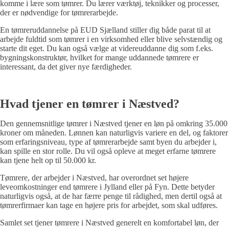
komme i lære som tømrer. Du lærer værktøj, teknikker og processer,
der er nødvendige for tømrerarbejde.
En tømreruddannelse på EUD Sjælland stiller dig både parat til at
arbejde fuldtid som tømrer i en virksomhed eller blive selvstændig og
starte dit eget. Du kan også vælge at videreuddanne dig som f.eks.
bygningskonstruktør, hvilket for mange uddannede tømrere er
interessant, da det giver nye færdigheder.
Hvad tjener en tømrer i Næstved?
Den gennemsnitlige tømrer i Næstved tjener en løn på omkring 35.000
kroner om måneden. Lønnen kan naturligvis variere en del, og faktorer
som erfaringsniveau, type af tømrerarbejde samt byen du arbejder i,
kan spille en stor rolle. Du vil også opleve at meget erfarne tømrere
kan tjene helt op til 50.000 kr.
Tømrere, der arbejder i Næstved, har overordnet set højere
leveomkostninger end tømrere i Jylland eller på Fyn. Dette betyder
naturligvis også, at de har færre penge til rådighed, men dertil også at
tømrerfirmaer kan tage en højere pris for arbejdet, som skal udføres.
Samlet set tjener tømrere i Næstved generelt en komfortabel løn, der