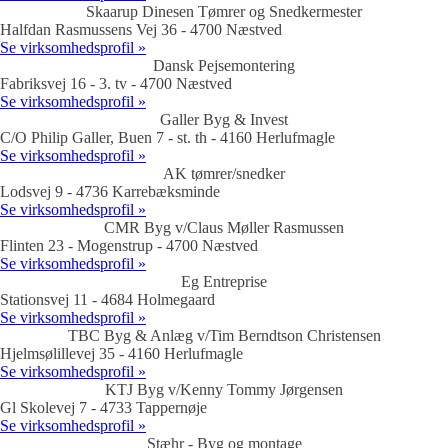
Skaarup Dinesen Tømrer og Snedkermester
Halfdan Rasmussens Vej 36 - 4700 Næstved
Se virksomhedsprofil »
Dansk Pejsemontering
Fabriksvej 16 - 3. tv - 4700 Næstved
Se virksomhedsprofil »
Galler Byg & Invest
C/O Philip Galler, Buen 7 - st. th - 4160 Herlufmagle
Se virksomhedsprofil »
AK tømrer/snedker
Lodsvej 9 - 4736 Karrebæksminde
Se virksomhedsprofil »
CMR Byg v/Claus Møller Rasmussen
Flinten 23 - Mogenstrup - 4700 Næstved
Se virksomhedsprofil »
Eg Entreprise
Stationsvej 11 - 4684 Holmegaard
Se virksomhedsprofil »
TBC Byg & Anlæg v/Tim Berndtson Christensen
Hjelmsølillevej 35 - 4160 Herlufmagle
Se virksomhedsprofil »
KTJ Byg v/Kenny Tommy Jørgensen
Gl Skolevej 7 - 4733 Tappernøje
Se virksomhedsprofil »
Stæhr - Byg og montage