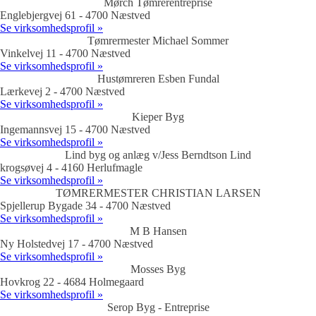
Mørch Tømrerentreprise
Englebjergvej 61 - 4700 Næstved
Se virksomhedsprofil »
Tømrermester Michael Sommer
Vinkelvej 11 - 4700 Næstved
Se virksomhedsprofil »
Hustømreren Esben Fundal
Lærkevej 2 - 4700 Næstved
Se virksomhedsprofil »
Kieper Byg
Ingemannsvej 15 - 4700 Næstved
Se virksomhedsprofil »
Lind byg og anlæg v/Jess Berndtson Lind
krogsøvej 4 - 4160 Herlufmagle
Se virksomhedsprofil »
TØMRERMESTER CHRISTIAN LARSEN
Spjellerup Bygade 34 - 4700 Næstved
Se virksomhedsprofil »
M B Hansen
Ny Holstedvej 17 - 4700 Næstved
Se virksomhedsprofil »
Mosses Byg
Hovkrog 22 - 4684 Holmegaard
Se virksomhedsprofil »
Serop Byg - Entreprise