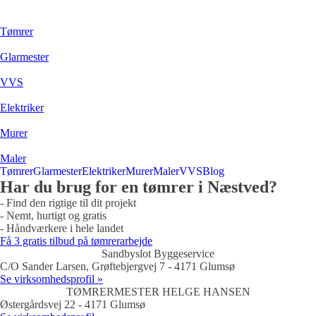
Tømrer
Glarmester
VVS
Elektriker
Murer
Maler
Tømrer
Glarmester
Elektriker
Murer
Maler
VVS
Blog
Har du brug for en tømrer i Næstved?
- Find den rigtige til dit projekt
- Nemt, hurtigt og gratis
- Håndværkere i hele landet
Få 3 gratis tilbud på tømrerarbejde
Sandbyslot Byggeservice
C/O Sander Larsen, Grøftebjergvej 7 - 4171 Glumsø
Se virksomhedsprofil »
TØMRERMESTER HELGE HANSEN
Østergårdsvej 22 - 4171 Glumsø