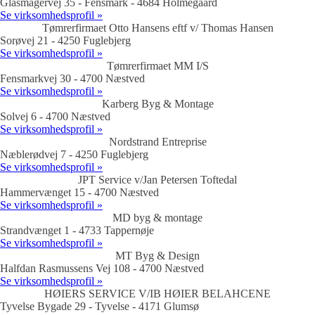
Glasmagervej 35 - Fensmark - 4684 Holmegaard
Se virksomhedsprofil »
Tømrerfirmaet Otto Hansens eftf v/ Thomas Hansen
Sorøvej 21 - 4250 Fuglebjerg
Se virksomhedsprofil »
Tømrerfirmaet MM I/S
Fensmarkvej 30 - 4700 Næstved
Se virksomhedsprofil »
Karberg Byg & Montage
Solvej 6 - 4700 Næstved
Se virksomhedsprofil »
Nordstrand Entreprise
Næblerødvej 7 - 4250 Fuglebjerg
Se virksomhedsprofil »
JPT Service v/Jan Petersen Toftedal
Hammervænget 15 - 4700 Næstved
Se virksomhedsprofil »
MD byg & montage
Strandvænget 1 - 4733 Tappernøje
Se virksomhedsprofil »
MT Byg & Design
Halfdan Rasmussens Vej 108 - 4700 Næstved
Se virksomhedsprofil »
HØIERS SERVICE V/IB HØIER BELAHCENE
Tyvelse Bygade 29 - Tyvelse - 4171 Glumsø