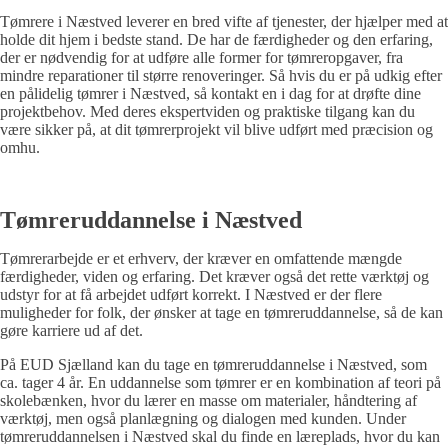
Tømrere i Næstved leverer en bred vifte af tjenester, der hjælper med at
holde dit hjem i bedste stand. De har de færdigheder og den erfaring,
der er nødvendig for at udføre alle former for tømreropgaver, fra
mindre reparationer til større renoveringer. Så hvis du er på udkig efter
en pålidelig tømrer i Næstved, så kontakt en i dag for at drøfte dine
projektbehov. Med deres ekspertviden og praktiske tilgang kan du
være sikker på, at dit tømrerprojekt vil blive udført med præcision og
omhu.
Tømreruddannelse i Næstved
Tømrerarbejde er et erhverv, der kræver en omfattende mængde
færdigheder, viden og erfaring. Det kræver også det rette værktøj og
udstyr for at få arbejdet udført korrekt. I Næstved er der flere
muligheder for folk, der ønsker at tage en tømreruddannelse, så de kan
gøre karriere ud af det.
På EUD Sjælland kan du tage en tømreruddannelse i Næstved, som
ca. tager 4 år. En uddannelse som tømrer er en kombination af teori på
skolebænken, hvor du lærer en masse om materialer, håndtering af
værktøj, men også planlægning og dialogen med kunden. Under
tømreruddannelsen i Næstved skal du finde en læreplads, hvor du kan