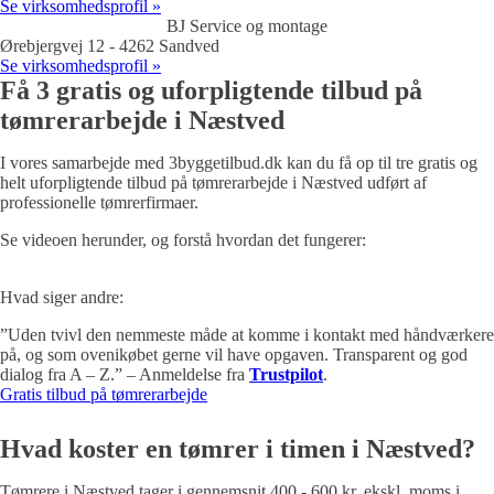
Se virksomhedsprofil »
BJ Service og montage
Ørebjergvej 12 - 4262 Sandved
Se virksomhedsprofil »
Få 3 gratis og uforpligtende tilbud på
tømrerarbejde i Næstved
I vores samarbejde med 3byggetilbud.dk kan du få op til tre gratis og
helt uforpligtende tilbud på tømrerarbejde i Næstved udført af
professionelle tømrerfirmaer.
Se videoen herunder, og forstå hvordan det fungerer:
Hvad siger andre:
”Uden tvivl den nemmeste måde at komme i kontakt med håndværkere
på, og som ovenikøbet gerne vil have opgaven. Transparent og god
dialog fra A – Z.” – Anmeldelse fra
Trustpilot
.
Gratis tilbud på tømrerarbejde
Hvad koster en tømrer i timen i Næstved?
Tømrere i Næstved tager i gennemsnit 400 - 600 kr. ekskl. moms i