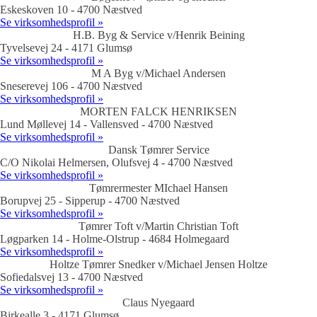
Eskeskoven 10 - 4700 Næstved
Se virksomhedsprofil »
H.B. Byg & Service v/Henrik Beining
Tyvelsevej 24 - 4171 Glumsø
Se virksomhedsprofil »
M A Byg v/Michael Andersen
Sneserevej 106 - 4700 Næstved
Se virksomhedsprofil »
MORTEN FALCK HENRIKSEN
Lund Møllevej 14 - Vallensved - 4700 Næstved
Se virksomhedsprofil »
Dansk Tømrer Service
C/O Nikolai Helmersen, Olufsvej 4 - 4700 Næstved
Se virksomhedsprofil »
Tømrermester MIchael Hansen
Borupvej 25 - Sipperup - 4700 Næstved
Se virksomhedsprofil »
Tømrer Toft v/Martin Christian Toft
Løgparken 14 - Holme-Olstrup - 4684 Holmegaard
Se virksomhedsprofil »
Holtze Tømrer Snedker v/Michael Jensen Holtze
Sofiedalsvej 13 - 4700 Næstved
Se virksomhedsprofil »
Claus Nyegaard
Birkealle 3 - 4171 Glumsø