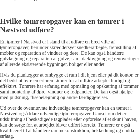
Hvilke tømreropgaver kan en tømrer i
Næstved udføre?
En tømrer i Næstved er i stand til at udføre en bred vifte af
tømreropgaver, herunder skræddersyet snedkerarbejde, fremstilling af
møbler og reparation af vinduer og døre. De kan også håndtere
gulvlægning og reparation af gulve, samt dækbygning og renoveringer
af allerede eksisterende bygninger, boliger eller andet.
Hvis du planlægger at ombygge et rum i dit hjem eller på dit kontor, er
det bedst at hyre en erfaren tømrer for at udføre arbejdet hurtigt og
effektivt. Tømrere har erfaring med opmåling og opskæring af tømmer
samt montering af døre, vinduer og fodpaneler. De kan også hjælpe
med pudsning, flisebelægning og andre færdiggørelser.
Ud over de ovennævnte indvendige tømreropgaver kan en tømrer i
Næstved også klare udvendige tømreropgaver. Uanset om det er
udskiftning af beskadigede tagplader eller opførelse af et skur i haven,
kan de sørge for, at arbejdet bliver udført korrekt. Tømrere er også
kvalificeret til at håndtere rammekonstruktion, beklædning og endda
stråtag.