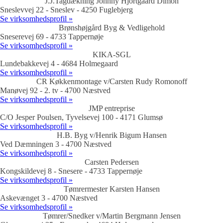
J.J.Tagdækning Johnny Hjortgaard Dimon
Sneslevvej 22 - Sneslev - 4250 Fuglebjerg
Se virksomhedsprofil »
Brønshøjgård Byg & Vedligehold
Sneserevej 69 - 4733 Tappernøje
Se virksomhedsprofil »
KIKA-SGL
Lundebakkevej 4 - 4684 Holmegaard
Se virksomhedsprofil »
CR Køkkenmontage v/Carsten Rudy Romonoff
Manøvej 92 - 2. tv - 4700 Næstved
Se virksomhedsprofil »
JMP entreprise
C/O Jesper Poulsen, Tyvelsevej 100 - 4171 Glumsø
Se virksomhedsprofil »
H.B. Byg v/Henrik Bigum Hansen
Ved Dæmningen 3 - 4700 Næstved
Se virksomhedsprofil »
Carsten Pedersen
Kongskildevej 8 - Snesere - 4733 Tappernøje
Se virksomhedsprofil »
Tømrermester Karsten Hansen
Askevænget 3 - 4700 Næstved
Se virksomhedsprofil »
Tømrer/Snedker v/Martin Bergmann Jensen