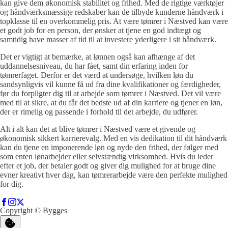
kan give dem økonomisk stabilitet og frihed. Med de rigtige værktøjer
og håndværksmæssige redskaber kan de tilbyde kunderne håndværk i
topklasse til en overkommelig pris. At være tømrer i Næstved kan være
et godt job for en person, der ønsker at tjene en god indtægt og
samtidig have masser af tid til at investere yderligere i sit håndværk.
Det er vigtigt at bemærke, at lønnen også kan afhænge af det
uddannelsesniveau, du har fået, samt din erfaring inden for
tømrerfaget. Derfor er det værd at undersøge, hvilken løn du
sandsynligvis vil kunne få ud fra dine kvalifikationer og færdigheder,
før du forpligter dig til at arbejde som tømrer i Næstved. Det vil være
med til at sikre, at du får det bedste ud af din karriere og tjener en løn,
der er rimelig og passende i forhold til det arbejde, du udfører.
Alt i alt kan det at blive tømrer i Næstved være et givende og
økonomisk sikkert karrierevalg. Med en vis dedikation til dit håndværk
kan du tjene en imponerende løn og nyde den frihed, der følger med
som enten lønarbejder eller selvstændig virksomhed. Hvis du leder
efter et job, der betaler godt og giver dig mulighed for at bruge dine
evner kreativt hver dag, kan tømrerarbejde være den perfekte mulighed
for dig.
Copyright © Bygges
Find den rigtige tømrer til din opgave
Find den rigtige glarmester til din opgave
Find den rigtige VVS til din opgave
Find den rigtige elektriker til din opgave
Find den rigtige murer til din opgave
Find den rigtige maler til din opgave