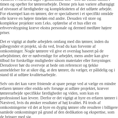
timen og opefter for tømrerarbejde. Denne pris kan variere afhængigt
af niveauet af færdigheder og kompleksiteten af det udførte arbejde.
For eksempel kan en tømrer, der er specialiseret i et specifikt område
ofte kræve en højere timeløn end andre. Desuden vil store og
komplekse projekter som f.eks. opførelse af et hus eller en
erhvervsbygning kræve ekstra personale og dermed medføre højere
priser.
Det er vigtigt at drøfte arbejdets omfang med din tømrer, inden du
påbegynder et projekt, så du ved, hvad du kan forvente af
omkostninger. Nogle tømrere vil give et overslag baseret på de
arbejdstimer, der er nødvendige for arbejdet, mens andre kan give
tilbud for forskellige muligheder såsom materialer eller forsyninger.
Derudover bør du overveje at bede om referencer og tjekke
anmeldelser for at sikre dig, at den tømrer, du vælger, er pålidelig og i
stand til at udføre kvalitetsarbejde.
Selv om det kan være fristende at spare penge ved at vælge en mindre
erfaren tømrer eller endda selv forsøge at udføre projektet, kræver
tømrerarbejde specifikke færdigheder og viden, som kun en
professionel kan levere. Derfor er det vigtigt at hyre en erfaren tømrer i
Næstved, hvis du ønsker resultater af høj kvalitet. På trods af
omkostningerne vil det at hyre en dygtig tømrer ofte resultere i billigere
samlede omkostninger på grund af den dedikation og ekspertise, som
de bringer med sig.