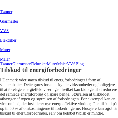
Tømrer
Glarmester
VVS
Elektriker
Murer
Maler
Tømrer
Glarmester
Elektriker
Murer
Maler
VVS
Blog
Tilskud til energiforbedringer
I Danmark yder staten tilskud til energiforbedringer i form af
skatterabatter. Dette gøres for at tilskynde virksomheder og boligejere
til at foretage energieffektiviseringer, hvilket kan bidrage til at reducere
det samlede energiforbrug og spare penge. Størrelsen af tilskuddet
afhænger af typen og størrelsen af forbedringen. For eksempel kan en
virksomhed, der installerer nye energieffektive vinduer, få et tilskud på
op til 50 % af omkostningerne til forbedringerne. Husejere kan også få
tilskud til energiforbedringer, selv om beløbet typisk er mindre.