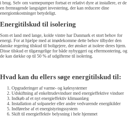
i brug. Selv om varmepumper fortsat er relativt dyre at installere, er de
en fremragende langsigtet investering, der kan reducere dine
energiomkostninger betydeligt.
Energitilskud til isolering
Som et land med lange, kolde vintre har Danmark et stort behov for
energi. For at hjælpe med at imødekomme dette behov tilbyder den
danske regering tilskud til boligejere, der ønsker at isolere deres hjem.
Disse tilskud er tilgængelige for både nybyggeri og eftermontering, og
de kan dække op til 50 % af udgifterne til isolering.
Hvad kan du ellers søge energitilskud til:
Opgraderinger af varme- og kølesystemer
Udskiftning af enkeltrudevinduer med energieffektive vinduer
Indkøb af et nyt energieffektiv klimaanlæg
Installation af solpaneler eller andre vedvarende energikilder
Indførelse af et energistyringssystem
Skift til energieffektiv belysning i hele hjemmet