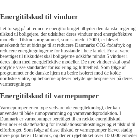
Energitilskud til vinduer
I et forsøg på at reducere energiforbruget tilbyder den danske regering
tilskud til boligejere, der udskifter deres vinduer med energieffektive
modeller. Tilskudsprogrammet, som startede i 2009, er blevet
anerkendt for at bidrage til at reducere Danmarks CO2-fodaftryk og
reducere energiregningerne for husstande i hele landet. For at være
berettiget til tilskuddet skal boligejerne udskifte mindst 5 vinduer i
deres hjem med energieffektive modeller. De nye vinduer skal også
opfylde visse standarder for isolering og lufttæthed. Som følge af
programmet er de danske hjem nu bedre isoleret mod de kolde
nordiske vintre, og beboerne oplever betydelige besparelser på deres
varmeregninger.
Energitilskud til varmepumper
Varmepumper er en type vedvarende energiteknologi, der kan
anvendes til både rumopvarmning og varmtvandsproduktion. I
Danmark er varmepumper berettiget til en række energitilskud,
herunder et skattefradrag for installationsomkostninger og et tilskud til
elforbruget. Som følge af disse tilskud er varmepumper blevet stadig
mere populære i Danmark, og der er i øjeblikket over 100.000 enheder