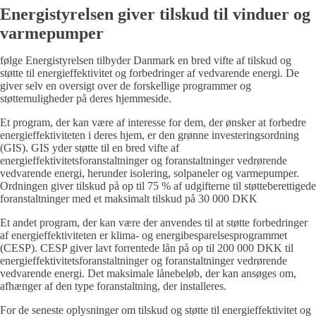
Energistyrelsen giver tilskud til vinduer og
varmepumper
følge Energistyrelsen tilbyder Danmark en bred vifte af tilskud og
støtte til energieffektivitet og forbedringer af vedvarende energi. De
giver selv en oversigt over de forskellige programmer og
støttemuligheder på deres hjemmeside.
Et program, der kan være af interesse for dem, der ønsker at forbedre
energieffektiviteten i deres hjem, er den grønne investeringsordning
(GIS). GIS yder støtte til en bred vifte af
energieffektivitetsforanstaltninger og foranstaltninger vedrørende
vedvarende energi, herunder isolering, solpaneler og varmepumper.
Ordningen giver tilskud på op til 75 % af udgifterne til støtteberettigede
foranstaltninger med et maksimalt tilskud på 30 000 DKK
Et andet program, der kan være der anvendes til at støtte forbedringer
af energieffektiviteten er klima- og energibesparelsesprogrammet
(CESP). CESP giver lavt forrentede lån på op til 200 000 DKK til
energieffektivitetsforanstaltninger og foranstaltninger vedrørende
vedvarende energi. Det maksimale lånebeløb, der kan ansøges om,
afhænger af den type foranstaltning, der installeres.
For de seneste oplysninger om tilskud og støtte til energieffektivitet og