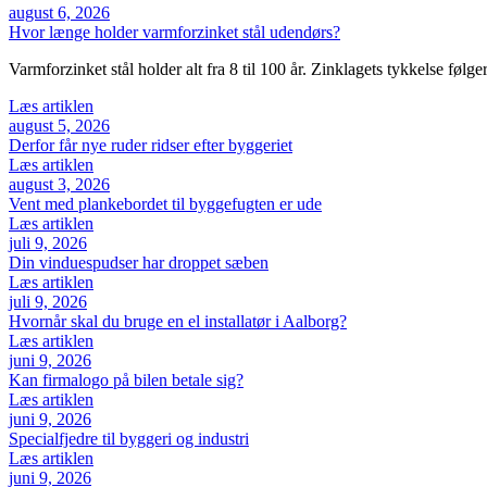
august 6, 2026
Hvor længe holder varmforzinket stål udendørs?
Varmforzinket stål holder alt fra 8 til 100 år. Zinklagets tykkelse følge
Læs artiklen
august 5, 2026
Derfor får nye ruder ridser efter byggeriet
Læs artiklen
august 3, 2026
Vent med plankebordet til byggefugten er ude
Læs artiklen
juli 9, 2026
Din vinduespudser har droppet sæben
Læs artiklen
juli 9, 2026
Hvornår skal du bruge en el installatør i Aalborg?
Læs artiklen
juni 9, 2026
Kan firmalogo på bilen betale sig?
Læs artiklen
juni 9, 2026
Specialfjedre til byggeri og industri
Læs artiklen
juni 9, 2026