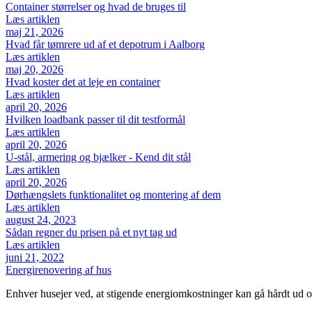
Container størrelser og hvad de bruges til
Læs artiklen
maj 21, 2026
Hvad får tømrere ud af et depotrum i Aalborg
Læs artiklen
maj 20, 2026
Hvad koster det at leje en container
Læs artiklen
april 20, 2026
Hvilken loadbank passer til dit testformål
Læs artiklen
april 20, 2026
U-stål, armering og bjælker - Kend dit stål
Læs artiklen
april 20, 2026
Dørhængslets funktionalitet og montering af dem
Læs artiklen
august 24, 2023
Sådan regner du prisen på et nyt tag ud
Læs artiklen
juni 21, 2022
Energirenovering af hus
Enhver husejer ved, at stigende energiomkostninger kan gå hårdt ud o