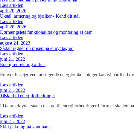
Læs artiklen
april 20, 2026
U-stål, armering og bjælker - Kend dit stål
Læs artiklen
april 20, 2026
Dørhængslets funktionalitet og montering af dem
Læs artiklen
august 24, 2023
Sådan regner du prisen på et nyt tag ud
Læs artiklen
juni 21, 2022
Energirenovering af hus
Enhver husejer ved, at stigende energiomkostninger kan gå hårdt ud ov
Læs artiklen
juni 21, 2022
Tilskud til energiforbedringer
I Danmark yder staten tilskud til energiforbedringer i form af skatterabat
Læs artiklen
juni 21, 2022
Skift pakning på vandhane