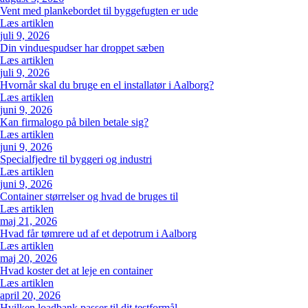
Vent med plankebordet til byggefugten er ude
Læs artiklen
juli 9, 2026
Din vinduespudser har droppet sæben
Læs artiklen
juli 9, 2026
Hvornår skal du bruge en el installatør i Aalborg?
Læs artiklen
juni 9, 2026
Kan firmalogo på bilen betale sig?
Læs artiklen
juni 9, 2026
Specialfjedre til byggeri og industri
Læs artiklen
juni 9, 2026
Container størrelser og hvad de bruges til
Læs artiklen
maj 21, 2026
Hvad får tømrere ud af et depotrum i Aalborg
Læs artiklen
maj 20, 2026
Hvad koster det at leje en container
Læs artiklen
april 20, 2026
Hvilken loadbank passer til dit testformål