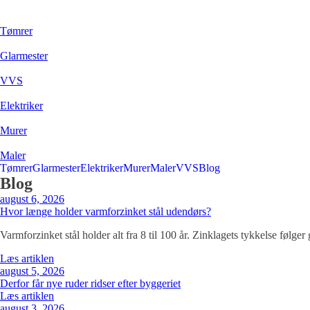
Tømrer
Glarmester
VVS
Elektriker
Murer
Maler
Tømrer
Glarmester
Elektriker
Murer
Maler
VVS
Blog
Blog
august 6, 2026
Hvor længe holder varmforzinket stål udendørs?
Varmforzinket stål holder alt fra 8 til 100 år. Zinklagets tykkelse følger
Læs artiklen
august 5, 2026
Derfor får nye ruder ridser efter byggeriet
Læs artiklen
august 3, 2026