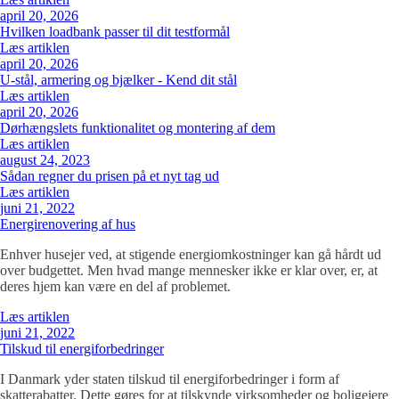
april 20, 2026
Hvilken loadbank passer til dit testformål
Læs artiklen
april 20, 2026
U-stål, armering og bjælker - Kend dit stål
Læs artiklen
april 20, 2026
Dørhængslets funktionalitet og montering af dem
Læs artiklen
august 24, 2023
Sådan regner du prisen på et nyt tag ud
Læs artiklen
juni 21, 2022
Energirenovering af hus
Enhver husejer ved, at stigende energiomkostninger kan gå hårdt ud
over budgettet. Men hvad mange mennesker ikke er klar over, er, at
deres hjem kan være en del af problemet.
Læs artiklen
juni 21, 2022
Tilskud til energiforbedringer
I Danmark yder staten tilskud til energiforbedringer i form af
skatterabatter. Dette gøres for at tilskynde virksomheder og boligejere