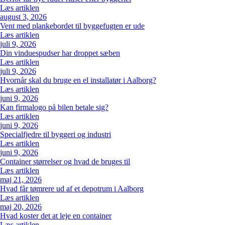
Læs artiklen
august 3, 2026
Vent med plankebordet til byggefugten er ude
Læs artiklen
juli 9, 2026
Din vinduespudser har droppet sæben
Læs artiklen
juli 9, 2026
Hvornår skal du bruge en el installatør i Aalborg?
Læs artiklen
juni 9, 2026
Kan firmalogo på bilen betale sig?
Læs artiklen
juni 9, 2026
Specialfjedre til byggeri og industri
Læs artiklen
juni 9, 2026
Container størrelser og hvad de bruges til
Læs artiklen
maj 21, 2026
Hvad får tømrere ud af et depotrum i Aalborg
Læs artiklen
maj 20, 2026
Hvad koster det at leje en container
Læs artiklen