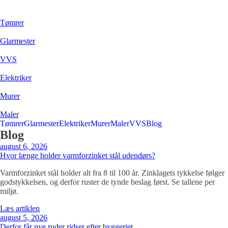
Tømrer
Glarmester
VVS
Elektriker
Murer
Maler
Tømrer
Glarmester
Elektriker
Murer
Maler
VVS
Blog
Blog
august 6, 2026
Hvor længe holder varmforzinket stål udendørs?
Varmforzinket stål holder alt fra 8 til 100 år. Zinklagets tykkelse følger
godstykkelsen, og derfor ruster de tynde beslag først. Se tallene per
miljø.
Læs artiklen
august 5, 2026
Derfor får nye ruder ridser efter byggeriet