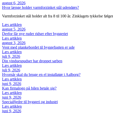
august 6, 2026
Hvor længe holder varmforzinket stål udendørs?
Varmforzinket stål holder alt fra 8 til 100 år. Zinklagets tykkelse følge
Læs artiklen
august 5, 2026
Derfor får nye ruder ridser efter byggeriet
Læs artiklen
august 3, 2026
Vent med plankebordet til byggefugten er ude
Læs artiklen
juli 9, 2026
Din vinduespudser har droppet sæben
Læs artiklen
juli 9, 2026
Hvornår skal du bruge en el installatør i Aalborg?
Læs artiklen
juni 9, 2026
Kan firmalogo på bilen betale sig?
Læs artiklen
juni 9, 2026
Specialfjedre til byggeri og industri
Læs artiklen
juni 9, 2026