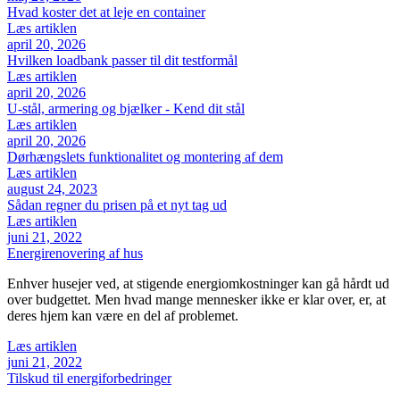
Hvad koster det at leje en container
Læs artiklen
april 20, 2026
Hvilken loadbank passer til dit testformål
Læs artiklen
april 20, 2026
U-stål, armering og bjælker - Kend dit stål
Læs artiklen
april 20, 2026
Dørhængslets funktionalitet og montering af dem
Læs artiklen
august 24, 2023
Sådan regner du prisen på et nyt tag ud
Læs artiklen
juni 21, 2022
Energirenovering af hus
Enhver husejer ved, at stigende energiomkostninger kan gå hårdt ud
over budgettet. Men hvad mange mennesker ikke er klar over, er, at
deres hjem kan være en del af problemet.
Læs artiklen
juni 21, 2022
Tilskud til energiforbedringer