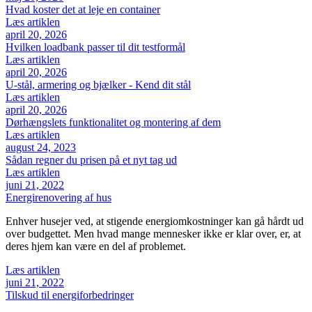
Hvad koster det at leje en container
Læs artiklen
april 20, 2026
Hvilken loadbank passer til dit testformål
Læs artiklen
april 20, 2026
U-stål, armering og bjælker - Kend dit stål
Læs artiklen
april 20, 2026
Dørhængslets funktionalitet og montering af dem
Læs artiklen
august 24, 2023
Sådan regner du prisen på et nyt tag ud
Læs artiklen
juni 21, 2022
Energirenovering af hus
Enhver husejer ved, at stigende energiomkostninger kan gå hårdt ud
over budgettet. Men hvad mange mennesker ikke er klar over, er, at
deres hjem kan være en del af problemet.
Læs artiklen
juni 21, 2022
Tilskud til energiforbedringer