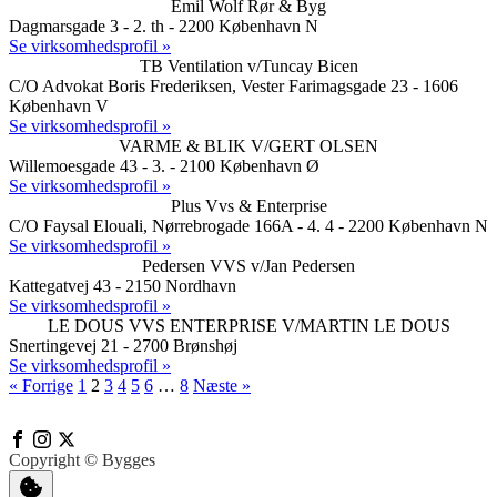
Emil Wolf Rør & Byg
Dagmarsgade 3 - 2. th - 2200 København N
Se virksomhedsprofil »
TB Ventilation v/Tuncay Bicen
C/O Advokat Boris Frederiksen, Vester Farimagsgade 23 - 1606
København V
Se virksomhedsprofil »
VARME & BLIK V/GERT OLSEN
Willemoesgade 43 - 3. - 2100 København Ø
Se virksomhedsprofil »
Plus Vvs & Enterprise
C/O Faysal Elouali, Nørrebrogade 166A - 4. 4 - 2200 København N
Se virksomhedsprofil »
Pedersen VVS v/Jan Pedersen
Kattegatvej 43 - 2150 Nordhavn
Se virksomhedsprofil »
LE DOUS VVS ENTERPRISE V/MARTIN LE DOUS
Snertingevej 21 - 2700 Brønshøj
Se virksomhedsprofil »
« Forrige
1
2
3
4
5
6
…
8
Næste »
Copyright © Bygges