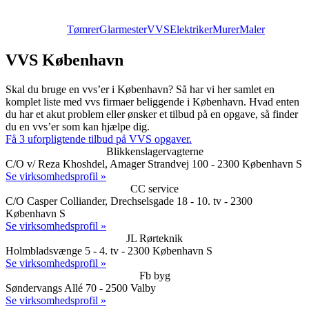
Tømrer
Glarmester
VVS
Elektriker
Murer
Maler
VVS København
Skal du bruge en vvs’er i København? Så har vi her samlet en
komplet liste med vvs firmaer beliggende i København. Hvad enten
du har et akut problem eller ønsker et tilbud på en opgave, så finder
du en vvs’er som kan hjælpe dig.
Få 3 uforpligtende tilbud på VVS opgaver.
Blikkenslagervagterne
C/O v/ Reza Khoshdel, Amager Strandvej 100 - 2300 København S
Se virksomhedsprofil »
CC service
C/O Casper Colliander, Drechselsgade 18 - 10. tv - 2300
København S
Se virksomhedsprofil »
JL Rørteknik
Holmbladsvænge 5 - 4. tv - 2300 København S
Se virksomhedsprofil »
Fb byg
Søndervangs Allé 70 - 2500 Valby
Se virksomhedsprofil »