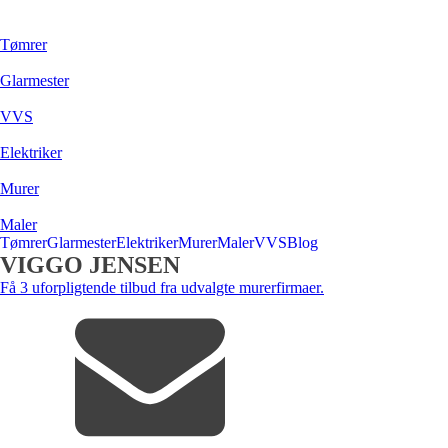
Tømrer
Glarmester
VVS
Elektriker
Murer
Maler
Tømrer
Glarmester
Elektriker
Murer
Maler
VVS
Blog
VIGGO JENSEN
Få 3 uforpligtende tilbud fra udvalgte murerfirmaer.