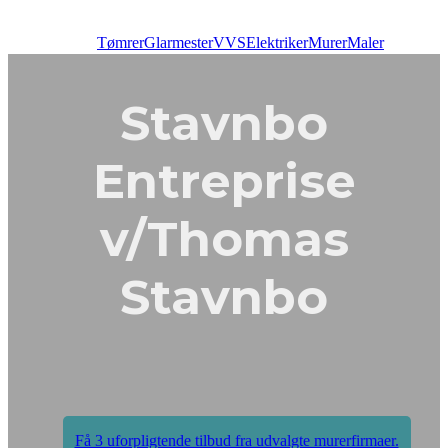
Tømrer
Glarmester
VVS
Elektriker
Murer
Maler
Stavnbo
Entreprise
v/Thomas
Stavnbo
Få 3 uforpligtende tilbud fra udvalgte murerfirmaer.