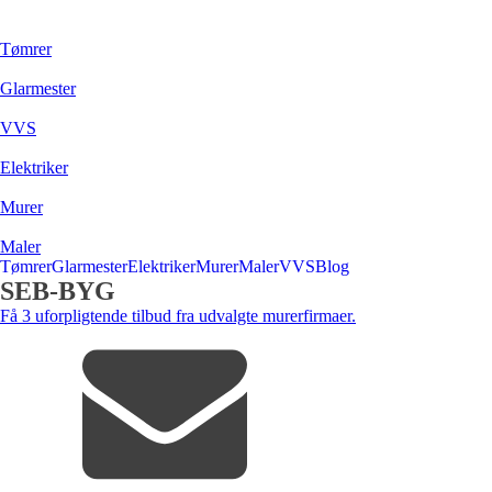
Tømrer
Glarmester
VVS
Elektriker
Murer
Maler
Tømrer
Glarmester
Elektriker
Murer
Maler
VVS
Blog
SEB-BYG
Få 3 uforpligtende tilbud fra udvalgte murerfirmaer.