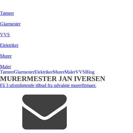
Tømrer
Glarmester
VVS
Elektriker
Murer
Maler
Tømrer
Glarmester
Elektriker
Murer
Maler
VVS
Blog
MURERMESTER JAN IVERSEN
Få 3 uforpligtende tilbud fra udvalgte murerfirmaer.