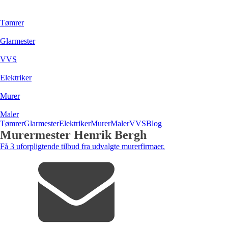
Tømrer
Glarmester
VVS
Elektriker
Murer
Maler
Tømrer
Glarmester
Elektriker
Murer
Maler
VVS
Blog
Murermester Henrik Bergh
Få 3 uforpligtende tilbud fra udvalgte murerfirmaer.