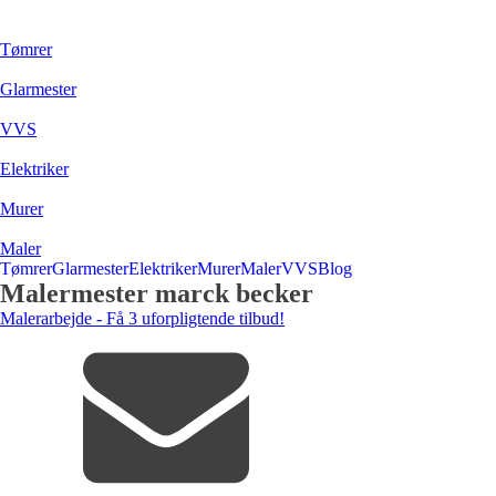
Tømrer
Glarmester
VVS
Elektriker
Murer
Maler
Tømrer
Glarmester
Elektriker
Murer
Maler
VVS
Blog
Malermester marck becker
Malerarbejde - Få 3 uforpligtende tilbud!