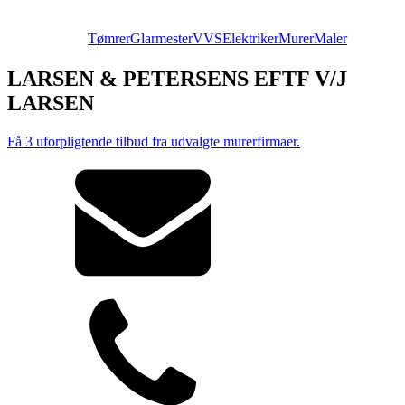
Tømrer
Glarmester
VVS
Elektriker
Murer
Maler
LARSEN & PETERSENS EFTF V/J
LARSEN
Få 3 uforpligtende tilbud fra udvalgte murerfirmaer.