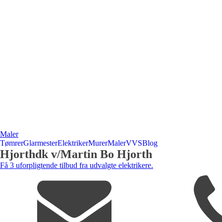
Maler
Tømrer
Glarmester
Elektriker
Murer
Maler
VVS
Blog
Hjorthdk v/Martin Bo Hjorth
Få 3 uforpligtende tilbud fra udvalgte elektrikere.