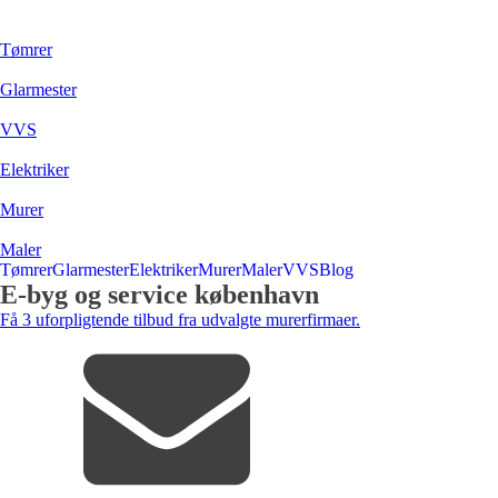
Tømrer
Glarmester
VVS
Elektriker
Murer
Maler
Tømrer
Glarmester
Elektriker
Murer
Maler
VVS
Blog
E-byg og service københavn
Få 3 uforpligtende tilbud fra udvalgte murerfirmaer.