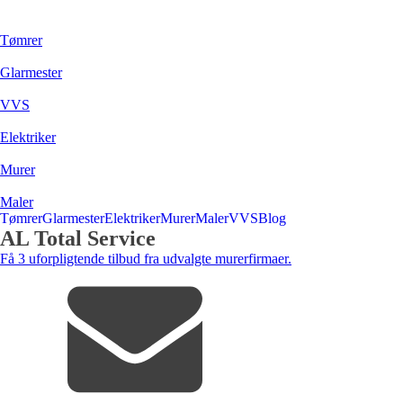
Tømrer
Glarmester
VVS
Elektriker
Murer
Maler
Tømrer
Glarmester
Elektriker
Murer
Maler
VVS
Blog
AL Total Service
Få 3 uforpligtende tilbud fra udvalgte murerfirmaer.