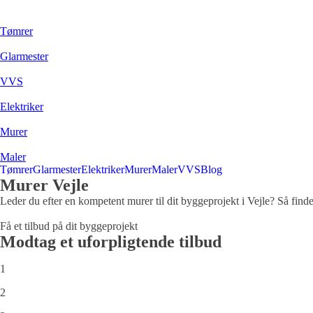
Tømrer
Glarmester
VVS
Elektriker
Murer
Maler
Tømrer
Glarmester
Elektriker
Murer
Maler
VVS
Blog
Murer Vejle
Leder du efter en kompetent murer til dit byggeprojekt i Vejle? Så find
Få et tilbud på dit byggeprojekt
Modtag et uforpligtende tilbud
1
2